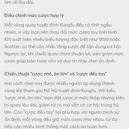
lớn về lâu dài.
Điều chỉnh mức cược hợp lý
Mỗi vòng quay tuyệt đỉnh Kungfu đều có tính ngẫu
nhiên, vì vậy bạn nên thay đổi mức cược tùy tình hình.
Khi xuất hiện nhiều biểu tượng đặc biệt như Wild hoặc
Scatter, có thể cân nhắc tăng cược để tận dụng cơ hội.
Ngược lại, khi chuỗi quay chưa thuận lợi, việc giảm mức
cược giúp bảo toàn vốn và duy trì nhịp chơi ổn định.
Chiến thuật “cược nhỏ, ăn lớn” và “cược đều tay”
Hai cách chơi này được nhiều người áp dụng thành
công khi tham gia Nổ Hũ tuyệt đỉnh Kungfu. Với kiểu
“cược nhỏ, ăn lớn”, bạn đặt cược ở mức thấp nhưng kiên
trì quay lâu dài, giảm rủi ro mà vẫn có cơ hội trúng hũ
lớn. Còn “cược đều tay” lại phù hợp với người thích sự
ổn định, mỗi vòng đều giữ mức cược như nhau, từ đó
tiếp cận nhiều lượt thắng một cách an toàn hơn.