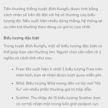
Tiền thưởng thắng tuyệt đỉnh Kungfu được tính bằng
cách nhân số tiền đã đặt với hệ số thưởng của biểu
tượng đó. Nếu xuất hiện nhiều dòng thắng, hệ thống sẽ
ưu tiên trả thưởng theo dòng có giá trị cao nhất.
Biểu tượng đặc biệt
Trong tuyệt đỉnh Kungfu, một số biểu tượng đặc biệt có
thể giúp bạn săn thưởng lớn. Người chơi cần nắm rõ ý
nghĩa và cách tính như sau:
Free: Khi xuất hiện ít nhất 3 biểu tượng Free trên
màn hình, bạn sẽ nhận được lượt quay miễn phí.
Wild: Biểu tượng Wild mang đến cơ hội mở “Hũ
Xu” với nhiều phần thưởng giá trị hấp dẫn.
Scatter: Thu thập đủ 15 biểu tượng Scatter, bạn
có cơ hội nhận một trong bốn giải jackpot cực