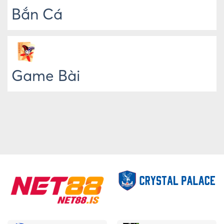
Bắn Cá
Game Bài