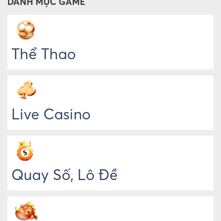
DANH MỤC GAME
Thể Thao
Live Casino
Quay Số, Lô Đề