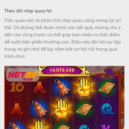
Theo dõi nhịp quay hũ
Việc quan sát và phân tích nhịp quay cũng mang lại lợi
thế. Dù không thể đoán chính xác kết quả, nhưng chú ý
đến các vòng trước có thể giúp bạn nhận ra thời điểm
dễ xuất hiện phần thưởng cao. Điều này đòi hỏi sự tập
trung và ghi nhớ để kịp nắm bắt cơ hội tốt trong quá
trình chơi.