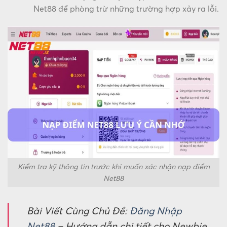
Net88 để phòng trừ những trường hợp xảy ra lỗi.
Kiểm tra kỹ thông tin trước khi muốn xác nhận nạp điểm
Net88
Bài Viết Cùng Chủ Đề:
Đăng Nhập
Net88
– Hướng dẫn chi tiết cho Newbie