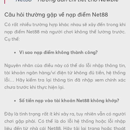
Câu hỏi thường gặp về nạp điểm Net88
Có rất nhiều trường hợp khác nhau sẽ xảy đến trong khi
nạp điểm Net88 mà người chơi không thể lường trước.
Cụ thể:
Vì sao nạp điểm không thành công?
Nguyên nhân của điều này có thể do lỗi nhập thông tin,
tài khoản ngân hàng/ví điện tử không đủ tiền, hệ thống
lỗi… Hãy kiểm tra lại thông tin đã nhập xem chính xác
chưa trước khi thực hiện lại.
Số tiền nạp vào tài khoản Net88 không khớp?
Đây là tình trạng rất ít khi xảy ra, tuy nhiên vẫn có người
chơi gặp phải. Có thể là do lỗi hệ thống hoặc lỗi nhập
liệu đến từ nhà cái Net88. Hãy tải lại trang hoặc thoát