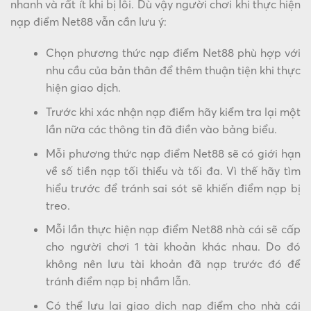
nhanh và rất ít khi bị lỗi. Dù vậy người chơi khi thực hiện
nạp điểm Net88 vẫn cần lưu ý:
Chọn phương thức nạp điểm Net88 phù hợp với
nhu cầu của bản thân để thêm thuận tiện khi thực
hiện giao dịch.
Trước khi xác nhận nạp điểm hãy kiểm tra lại một
lần nữa các thông tin đã điền vào bảng biểu.
Mỗi phương thức nạp điểm Net88 sẽ có giới hạn
về số tiền nạp tối thiểu và tối đa. Vì thế hãy tìm
hiểu trước để tránh sai sót sẽ khiến điểm nạp bị
treo.
Mỗi lần thực hiện nạp điểm Net88 nhà cái sẽ cấp
cho người chơi 1 tài khoản khác nhau. Do đó
không nên lưu tài khoản đã nạp trước đó để
tránh điểm nạp bị nhầm lẫn.
Có thể lưu lại giao dịch nạp điểm cho nhà cái