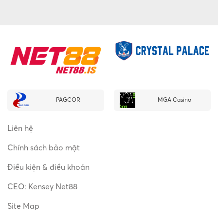
PAGCOR
MGA Casino
Liên hệ
Chính sách bảo mật
Điều kiện & điều khoản
CEO: Kensey Net88
Site Map