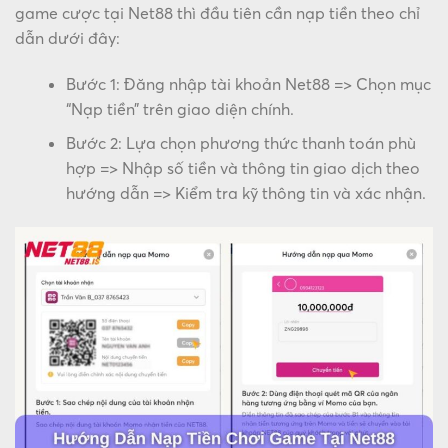
game cược tại Net88 thì đầu tiên cần nạp tiền theo chỉ
dẫn dưới đây:
Bước 1: Đăng nhập tài khoản Net88 => Chọn mục
“Nạp tiền” trên giao diện chính.
Bước 2: Lựa chọn phương thức thanh toán phù
hợp => Nhập số tiền và thông tin giao dịch theo
hướng dẫn => Kiểm tra kỹ thông tin và xác nhận.