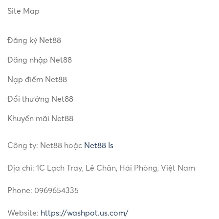
Site Map
Đăng ký Net88
Đăng nhập Net88
Nạp điểm Net88
Đổi thưởng Net88
Khuyến mãi Net88
Công ty: Net88 hoặc
Net88 Is
Địa chỉ: 1C Lạch Tray, Lê Chân, Hải Phòng, Việt Nam
Phone: 0969654335
Website:
https://washpot.us.com/