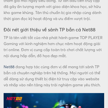
tham gia mỗi ngày siêu đông. Từ lần đầu tiên truy cập
đã gây ấn tượng mạnh với giao diện khoa học, sở hữu
kho game khủng. Tân thủ chuẩn bị gia nhập cùng dành
thời gian đọc kỹ hoạt động và ưu điểm vượt trội.
Đôi nét giới thiệu về sảnh TP bắn cá Net88
TP là tên viết tắt của nhà phát hành game TOP PLAYER
Gaming với kinh nghiệm hơn chục năm hoạt động giải
trí online. Đơn vị cung cấp toàn trò chơi chất lượng với
nội dung hấp dẫn, đồ họa đẹp mắt.
Net88
đang hợp tác cùng đơn vị để mang tới sảnh TP
bắn cá chuyên nghiệp trên hệ thống. Mọi người có thể
dễ dàng sử dụng thiết bị điện tử truy cập vào website
và nhấp vào nền tảng này trải nghiệm game yêu thích.