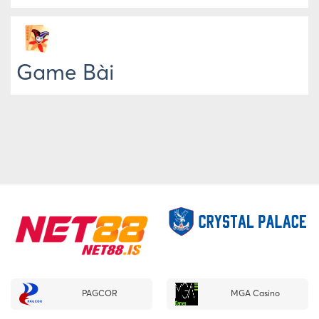
Game Bài
PAGCOR
MGA Casino