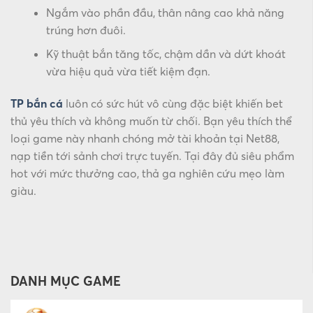
Ngắm vào phần đầu, thân nâng cao khả năng
trúng hơn đuôi.
Kỹ thuật bắn tăng tốc, chậm dần và dứt khoát
vừa hiệu quả vừa tiết kiệm đạn.
TP bắn cá
luôn có sức hút vô cùng đặc biệt khiến bet
thủ yêu thích và không muốn từ chối. Bạn yêu thích thể
loại game này nhanh chóng mở tài khoản tại Net88,
nạp tiền tới sảnh chơi trực tuyến. Tại đây đủ siêu phẩm
hot với mức thưởng cao, thả ga nghiên cứu mẹo làm
giàu.
DANH MỤC GAME