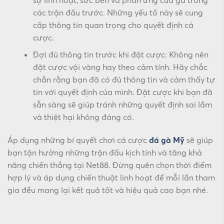
các trận đấu trước. Những yếu tố này sẽ cung
cấp thông tin quan trọng cho quyết định cá
cược.
Đợi đủ thông tin trước khi đặt cược: Không nên
đặt cược vội vàng hay theo cảm tính. Hãy chắc
chắn rằng bạn đã có đủ thông tin và cảm thấy tự
tin với quyết định của mình. Đặt cược khi bạn đã
sẵn sàng sẽ giúp tránh những quyết định sai lầm
và thiệt hại không đáng có.
Áp dụng những bí quyết chơi cá cược
đá gà Mỹ
sẽ giúp
bạn tận hưởng những trận đấu kịch tính và tăng khả
năng chiến thắng tại Net88. Đừng quên chọn thời điểm
hợp lý và áp dụng chiến thuật linh hoạt để mỗi lần tham
gia đều mang lại kết quả tốt và hiệu quả cao bạn nhé.