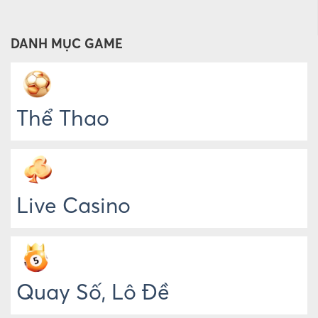
DANH MỤC GAME
Thể Thao
Live Casino
Quay Số, Lô Đề