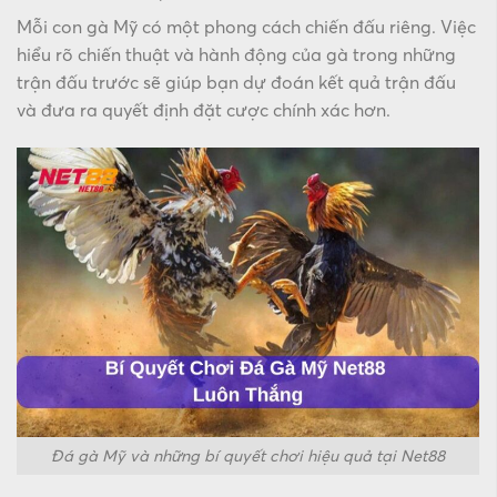
Mỗi con gà Mỹ có một phong cách chiến đấu riêng. Việc
hiểu rõ chiến thuật và hành động của gà trong những
trận đấu trước sẽ giúp bạn dự đoán kết quả trận đấu
và đưa ra quyết định đặt cược chính xác hơn.
Đá gà Mỹ và những bí quyết chơi hiệu quả tại Net88