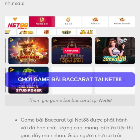
như sau:
Tham gia game bài baccarat tại Net88
Game bài Baccarat tại Net88 được phát hành
với đồ hoạ chất lượng cao, mang lại bữa tiệc thị
giác đầy mãn nhãn. Giúp người chơi có trải