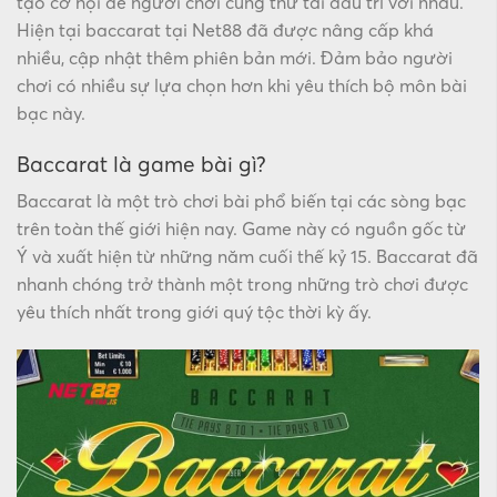
tạo cơ hội để người chơi cùng thử tài đấu trí với nhau.
Hiện tại baccarat tại Net88 đã được nâng cấp khá
nhiều, cập nhật thêm phiên bản mới. Đảm bảo người
chơi có nhiều sự lựa chọn hơn khi yêu thích bộ môn bài
bạc này.
Baccarat là game bài gì?
Baccarat là một trò chơi bài phổ biến tại các sòng bạc
trên toàn thế giới hiện nay. Game này có nguồn gốc từ
Ý và xuất hiện từ những năm cuối thế kỷ 15. Baccarat đã
nhanh chóng trở thành một trong những trò chơi được
yêu thích nhất trong giới quý tộc thời kỳ ấy.