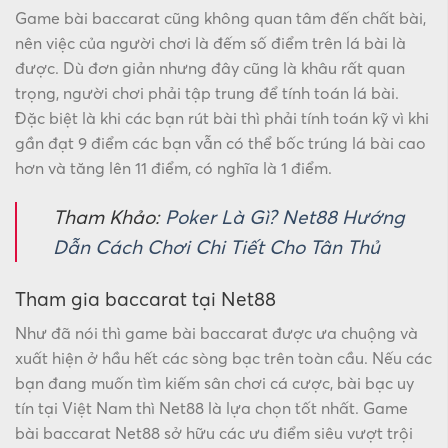
Game bài baccarat cũng không quan tâm đến chất bài,
nên việc của người chơi là đếm số điểm trên lá bài là
được. Dù đơn giản nhưng đây cũng là khâu rất quan
trọng, người chơi phải tập trung để tính toán lá bài.
Đặc biệt là khi các bạn rút bài thì phải tính toán kỹ vì khi
gần đạt 9 điểm các bạn vẫn có thể bốc trúng lá bài cao
hơn và tăng lên 11 điểm, có nghĩa là 1 điểm.
Tham Khảo:
Poker Là Gì? Net88 Hướng
Dẫn Cách Chơi Chi Tiết Cho Tân Thủ
Tham gia baccarat tại Net88
Như đã nói thì game bài baccarat được ưa chuộng và
xuất hiện ở hầu hết các sòng bạc trên toàn cầu. Nếu các
bạn đang muốn tìm kiếm sân chơi cá cược, bài bạc uy
tín tại Việt Nam thì Net88 là lựa chọn tốt nhất. Game
bài baccarat Net88 sở hữu các ưu điểm siêu vượt trội