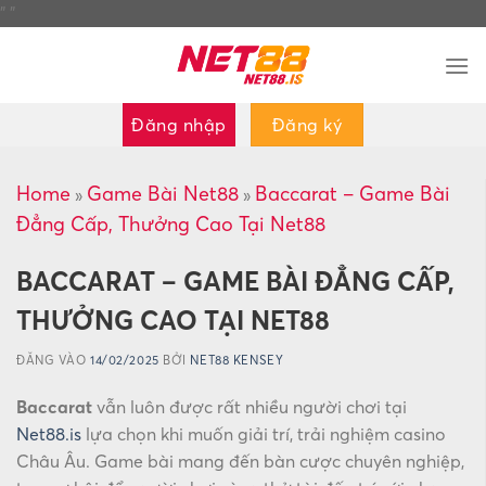
Bỏ
"
"
qua
nội
dung
Đăng nhập
Đăng ký
Home
Game Bài Net88
Baccarat – Game Bài
»
»
Đẳng Cấp, Thưởng Cao Tại Net88
BACCARAT – GAME BÀI ĐẲNG CẤP,
THƯỞNG CAO TẠI NET88
ĐĂNG VÀO
14/02/2025
BỞI
NET88 KENSEY
Baccarat
vẫn luôn được rất nhiều người chơi tại
Net88.is
lựa chọn khi muốn giải trí, trải nghiệm casino
Châu Âu. Game bài mang đến bàn cược chuyên nghiệp,